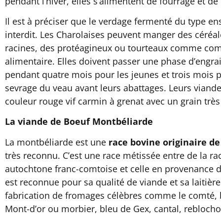
pendant l’hiver, elles s’alimentent de fourrage et de 
Il est à préciser que le verdage fermenté du type ens
interdit. Les Charolaises peuvent manger des céréal
racines, des protéagineux ou tourteaux comme co
alimentaire. Elles doivent passer une phase d’engr
pendant quatre mois pour les jeunes et trois mois p
sevrage du veau avant leurs abattages. Leurs viand
couleur rouge vif carmin à grenat avec un grain très 
La viande de Boeuf Montbéliarde
La montbéliarde est une
race bovine originaire d
très reconnu. C’est une race métissée entre de la ra
autochtone franc-comtoise et celle en provenance de
est reconnue pour sa qualité de viande et sa laitière
fabrication de fromages célèbres comme le comté, 
Mont-d’or ou morbier, bleu de Gex, cantal, reblocho