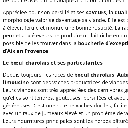
de qualité avec un lait adapté à la fabrication des f
Appréciée pour son persillé et ses
saveurs
, la
quali
morphologie valorise davantage sa viande. Elle est d
à élever, fertile et montre une bonne rusticité. La 
permet aux éleveurs de produire un lait riche en prot
possible de les trouver dans la
boucherie d’except
d’Aix en Provence
.
Le bœuf charolais et ses particularités
Depuis toujours, les races de
boeuf charolais
,
Aub
limousine
sont des vaches productrices de viandes
Leurs viandes sont très appréciées des carnivores gr
qu’elles sont tendres, gouteuses, persillées et avec
généreuses. C’est une race de vaches dociles, facile
avec un taux de jumeaux élevé et un problème de vê
Leurs nourritures principales sont les herbes pâtur