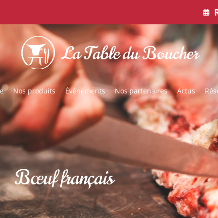
e
Nos produits
Événements
Nos partenaires
Actus
Rés
Bœuf français