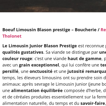
Boeuf Limousin Blason prestige – Boucherie /
Re
Tholonet
Le Limousin Junior Blason Prestige
est reconnue 
qualités gustatives
. Sa viande se distingue par
une
couleur rouge
: c’est une viande
haut de gamme
, 
avec un
grain exceptionnel
, qui lui confère une
te
persillé
, une
onctuosité
et une
jutosité remarqu
temps, les éleveurs limousins ont su prendre soin d
animaux: après sevrage le Limousin Junior (jeune bov
une
alimentation équilibrée
composée d’herbe, d
et de céréales produites essentiellement sur la fer
alimentation naturelle, du temps et du
savoir-faire