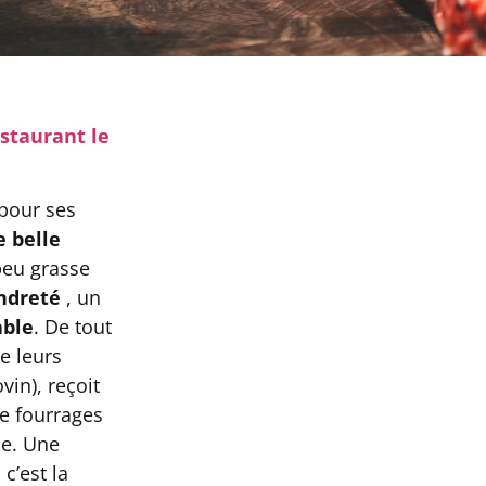
staurant le
pour ses
 belle
peu grasse
ndreté
, un
able
. De tout
e leurs
in), reçoit
e fourrages
me. Une
, c’est la