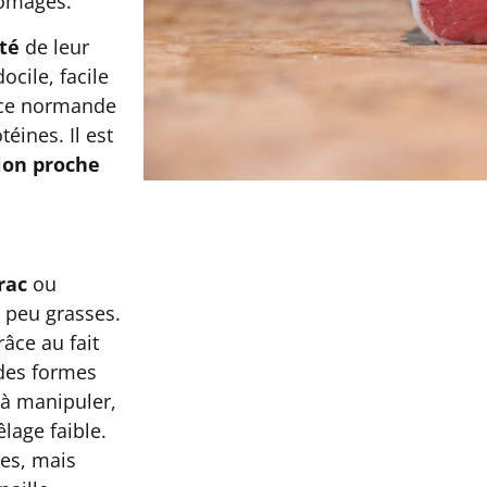
romages.
té
de leur
ocile, facile
race normande
éines. Il est
ion proche
rac
ou
 peu grasses.
âce au fait
 des formes
 à manipuler,
lage faible.
ées, mais