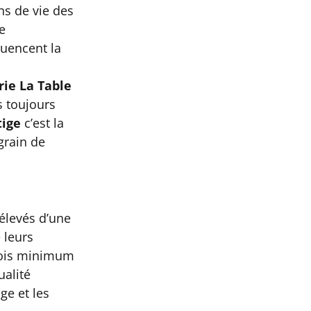
ns de vie des
e
luencent la
ie La Table
 toujours
tige
c’est la
grain de
élevés d’une
 leurs
mois minimum
ualité
age et les