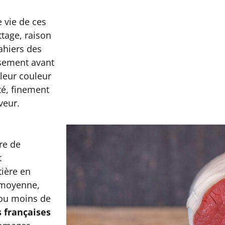
 vie de ces
tage, raison
cahiers des
ssement avant
 leur couleur
té, finement
veur.
re de
t
tière en
e moyenne,
 ou moins de
 françaises