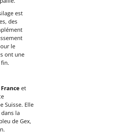
paille.
ilage est
es, des
mplément
aissement
our le
es ont une
fin.
e France
et
ce
 Suisse. Elle
 dans la
bleu de Gex,
n.