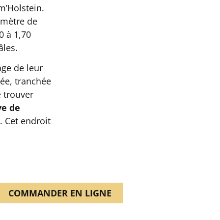
im’Holstein.
5 mètre de
0 à 1,70
âles.
lage de leur
hée, tranchée
e trouver
ve de
. Cet endroit
COMMANDER EN LIGNE